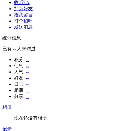
收听TA
加为好友
给我留言
打个招呼
发送消息
统计信息
已有
--
人来访过
积分:
--
仙气:
--
人气:
--
好友:
--
日志:
--
相册:
--
分享:
--
相册
现在还没有相册
记录