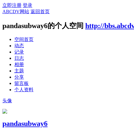
立即注册
登录
ABCDV网站
返回首页
pandasubway6的个人空间
http://bbs.abcd
空间首页
动态
记录
日志
相册
主题
分享
留言板
个人资料
头像
pandasubway6