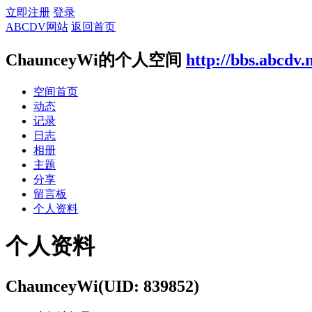
立即注册
登录
ABCDV网站
返回首页
ChaunceyWi的个人空间
http://bbs.abcdv.
空间首页
动态
记录
日志
相册
主题
分享
留言板
个人资料
个人资料
ChaunceyWi
(UID: 839852)