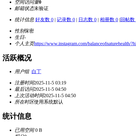
空间访问量
0
邮箱状态
未验证
统计信息
好友数 0
|
记录数 0
|
日志数 0
|
相册数 0
|
回帖数 
性别
保密
生日
-
个人主页
https://www.instagram.com/balanceofnaturehealth/?h
活跃概况
用户组
白丁
注册时间
2025-11-5 03:19
最后访问
2025-11-5 04:50
上次活动时间
2025-11-5 04:50
所在时区
使用系统默认
统计信息
已用空间
0 B