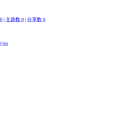
0
|
主题数 0
|
分享数 0
l=en