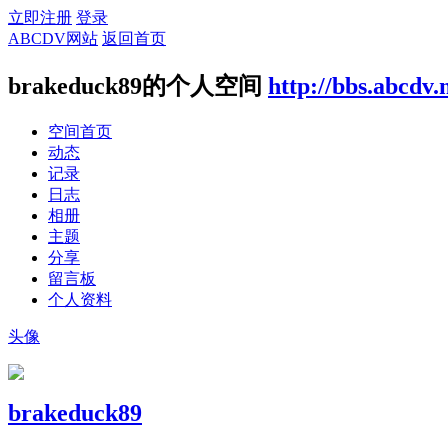
立即注册
登录
ABCDV网站
返回首页
brakeduck89的个人空间
http://bbs.abcdv.
空间首页
动态
记录
日志
相册
主题
分享
留言板
个人资料
头像
brakeduck89