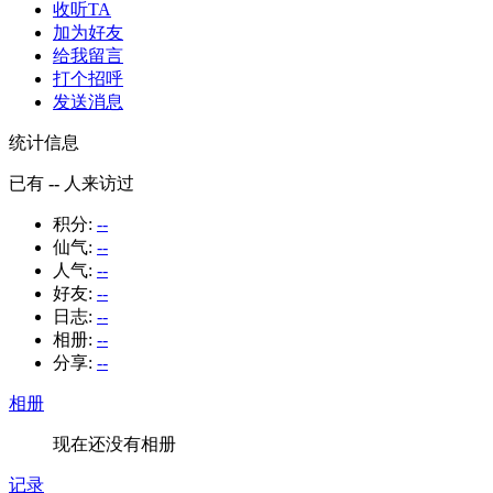
收听TA
加为好友
给我留言
打个招呼
发送消息
统计信息
已有
--
人来访过
积分:
--
仙气:
--
人气:
--
好友:
--
日志:
--
相册:
--
分享:
--
相册
现在还没有相册
记录