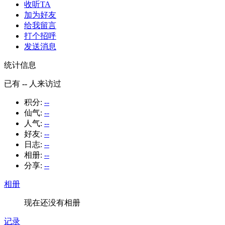
收听TA
加为好友
给我留言
打个招呼
发送消息
统计信息
已有
--
人来访过
积分:
--
仙气:
--
人气:
--
好友:
--
日志:
--
相册:
--
分享:
--
相册
现在还没有相册
记录