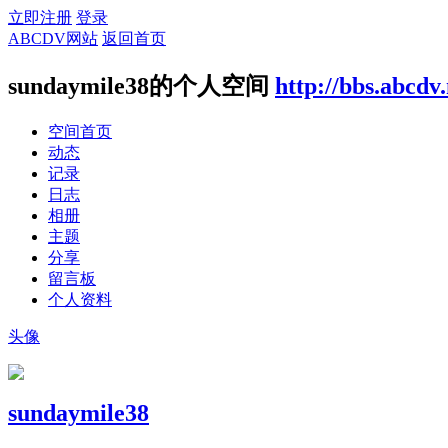
立即注册
登录
ABCDV网站
返回首页
sundaymile38的个人空间
http://bbs.abcdv
空间首页
动态
记录
日志
相册
主题
分享
留言板
个人资料
头像
sundaymile38