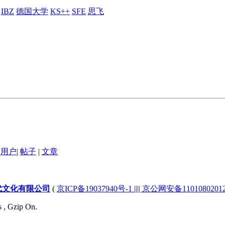
IBZ
德国大学
KS++
SFE
思飞
用户
|
帖子
|
文章
代文化有限公司
(
京ICP备19037940号-1 |||| 京公网安备1101080201232
s , Gzip On.