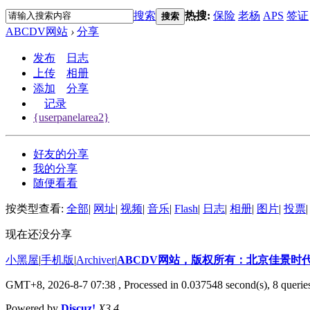
搜索
热搜:
保险
老杨
APS
签证
搜索
ABCDV网站
›
分享
发布
日志
上传
相册
添加
分享
记录
{userpanelarea2}
好友的分享
我的分享
随便看看
按类型查看:
全部
|
网址
|
视频
|
音乐
|
Flash
|
日志
|
相册
|
图片
|
投票
|
现在还没分享
小黑屋
|
手机版
|
Archiver
|
ABCDV网站，版权所有：北京佳景时
GMT+8, 2026-8-7 07:38
, Processed in 0.037548 second(s), 8 querie
Powered by
Discuz!
X3.4