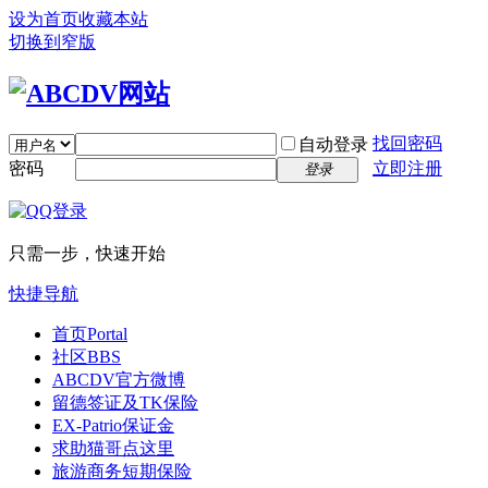
设为首页
收藏本站
切换到窄版
找回密码
自动登录
密码
立即注册
登录
只需一步，快速开始
快捷导航
首页
Portal
社区
BBS
ABCDV官方微博
留德签证及TK保险
EX-Patrio保证金
求助猫哥点这里
旅游商务短期保险