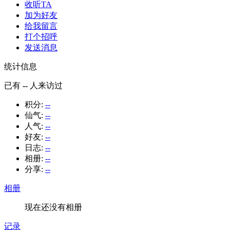
收听TA
加为好友
给我留言
打个招呼
发送消息
统计信息
已有
--
人来访过
积分:
--
仙气:
--
人气:
--
好友:
--
日志:
--
相册:
--
分享:
--
相册
现在还没有相册
记录