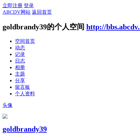
立即注册
登录
ABCDV网站
返回首页
goldbrandy39的个人空间
http://bbs.abcdv
空间首页
动态
记录
日志
相册
主题
分享
留言板
个人资料
头像
goldbrandy39