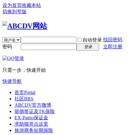
设为首页
收藏本站
切换到窄版
找回密码
自动登录
密码
立即注册
登录
只需一步，快速开始
快捷导航
首页
Portal
社区
BBS
ABCDV官方微博
留德签证及TK保险
EX-Patrio保证金
求助猫哥点这里
旅游商务短期保险