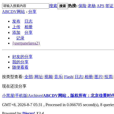
搜索
热搜:
保险
老杨
APS
签证
搜索
ABCDV网站
›
分享
发布
日志
上传
相册
添加
分享
记录
{userpanelarea2}
好友的分享
我的分享
随便看看
按类型查看:
全部
|
网址
|
视频
|
音乐
|
Flash
|
日志
|
相册
|
图片
|
投票
|
现在还没分享
小黑屋
|
手机版
|
Archiver
|
ABCDV网站，版权所有：北京佳景时
GMT+8, 2026-8-7 05:31
, Processed in 0.066705 second(s), 8 querie
Powered by
Discuz!
X3.4