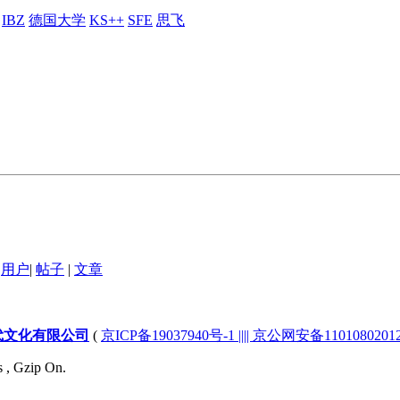
IBZ
德国大学
KS++
SFE
思飞
用户
|
帖子
|
文章
代文化有限公司
(
京ICP备19037940号-1 |||| 京公网安备1101080201232
s , Gzip On.