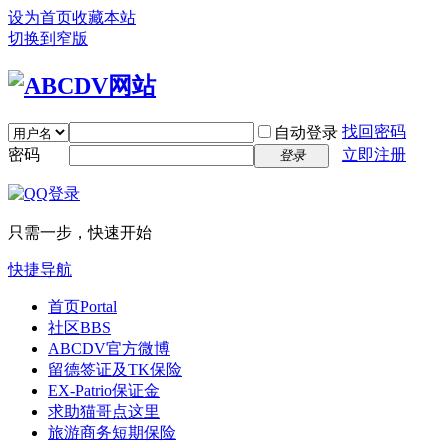
设为首页
收藏本站
切换到窄版
找回密码
自动登录
密码
立即注册
登录
只需一步，快速开始
快捷导航
首页
Portal
社区
BBS
ABCDV官方微博
留德签证及TK保险
EX-Patrio保证金
求助猫哥点这里
旅游商务短期保险