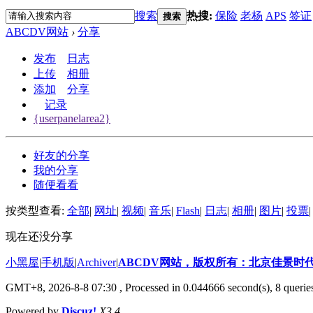
搜索
热搜:
保险
老杨
APS
签证
搜索
ABCDV网站
›
分享
发布
日志
上传
相册
添加
分享
记录
{userpanelarea2}
好友的分享
我的分享
随便看看
按类型查看:
全部
|
网址
|
视频
|
音乐
|
Flash
|
日志
|
相册
|
图片
|
投票
|
现在还没分享
小黑屋
|
手机版
|
Archiver
|
ABCDV网站，版权所有：北京佳景时
GMT+8, 2026-8-8 07:30
, Processed in 0.044666 second(s), 8 querie
Powered by
Discuz!
X3.4