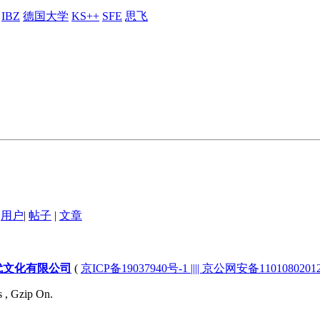
IBZ
德国大学
KS++
SFE
思飞
用户
|
帖子
|
文章
代文化有限公司
(
京ICP备19037940号-1 |||| 京公网安备1101080201232
s , Gzip On.