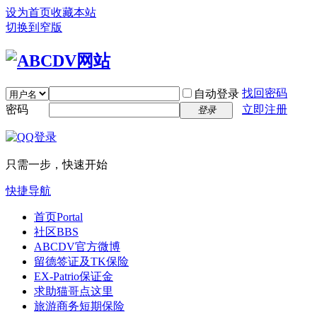
设为首页
收藏本站
切换到窄版
找回密码
自动登录
密码
立即注册
登录
只需一步，快速开始
快捷导航
首页
Portal
社区
BBS
ABCDV官方微博
留德签证及TK保险
EX-Patrio保证金
求助猫哥点这里
旅游商务短期保险