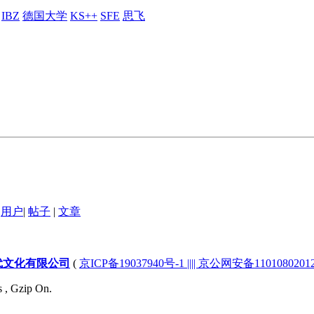
IBZ
德国大学
KS++
SFE
思飞
用户
|
帖子
|
文章
代文化有限公司
(
京ICP备19037940号-1 |||| 京公网安备1101080201232
s , Gzip On.