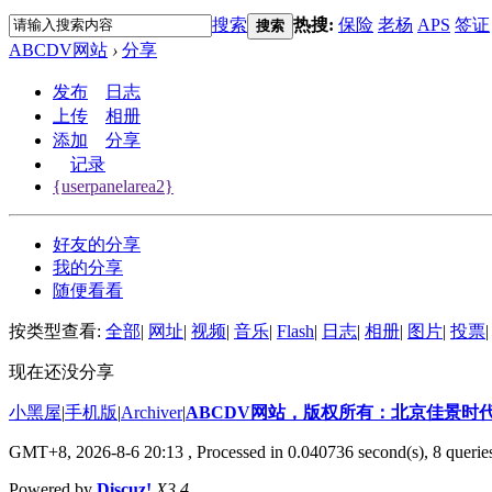
搜索
热搜:
保险
老杨
APS
签证
搜索
ABCDV网站
›
分享
发布
日志
上传
相册
添加
分享
记录
{userpanelarea2}
好友的分享
我的分享
随便看看
按类型查看:
全部
|
网址
|
视频
|
音乐
|
Flash
|
日志
|
相册
|
图片
|
投票
|
现在还没分享
小黑屋
|
手机版
|
Archiver
|
ABCDV网站，版权所有：北京佳景时
GMT+8, 2026-8-6 20:13
, Processed in 0.040736 second(s), 8 querie
Powered by
Discuz!
X3.4