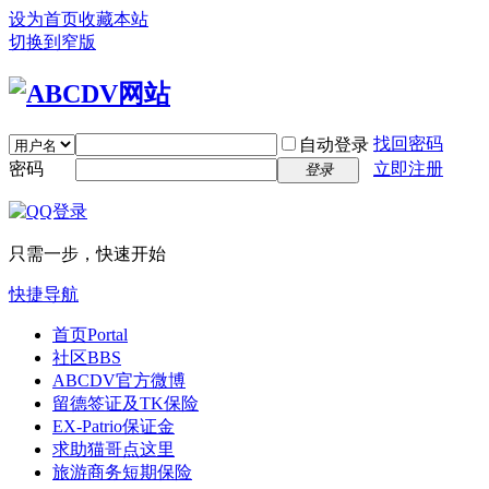
设为首页
收藏本站
切换到窄版
找回密码
自动登录
密码
立即注册
登录
只需一步，快速开始
快捷导航
首页
Portal
社区
BBS
ABCDV官方微博
留德签证及TK保险
EX-Patrio保证金
求助猫哥点这里
旅游商务短期保险