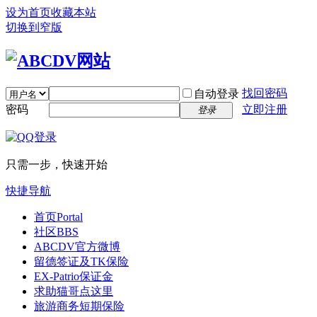
设为首页
收藏本站
切换到窄版
找回密码
自动登录
密码
立即注册
登录
只需一步，快速开始
快捷导航
首页
Portal
社区
BBS
ABCDV官方微博
留德签证及TK保险
EX-Patrio保证金
求助猫哥点这里
旅游商务短期保险