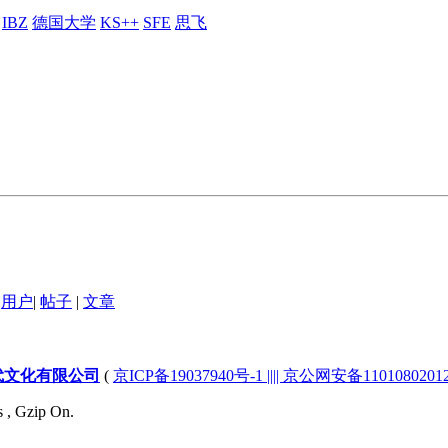
IBZ
德国大学
KS++
SFE
思飞
用户
|
帖子
|
文章
代文化有限公司
(
京ICP备19037940号-1 |||| 京公网安备1101080201232
s , Gzip On.