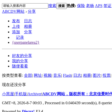
搜索
热搜:
保险
老杨
APS
签证
搜索
ABCDV网站
›
分享
发布
日志
上传
相册
添加
分享
记录
{userpanelarea2}
好友的分享
我的分享
随便看看
按类型查看:
全部
|
网址
|
视频
|
音乐
|
Flash
|
日志
|
相册
|
图片
|
投票
|
现在还没分享
小黑屋
|
手机版
|
Archiver
|
ABCDV网站，版权所有：北京佳景时
GMT+8, 2026-8-7 00:03
, Processed in 0.040439 second(s), 8 querie
Powered by
Discuz!
X3.4