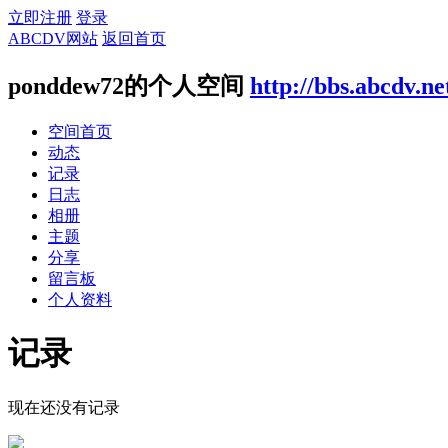
立即注册
登录
ABCDV网站
返回首页
ponddew72的个人空间
http://bbs.abcdv.n
空间首页
动态
记录
日志
相册
主题
分享
留言板
个人资料
记录
现在还没有记录