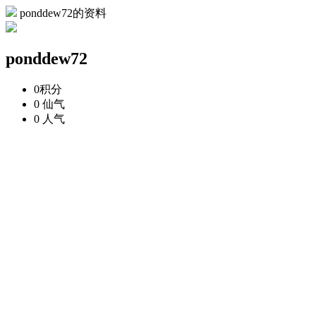
ponddew72的资料
ponddew72
0
积分
0
仙气
0
人气