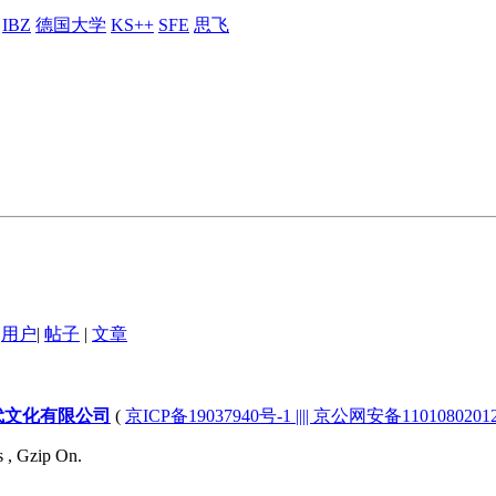
IBZ
德国大学
KS++
SFE
思飞
用户
|
帖子
|
文章
代文化有限公司
(
京ICP备19037940号-1 |||| 京公网安备1101080201232
s , Gzip On.