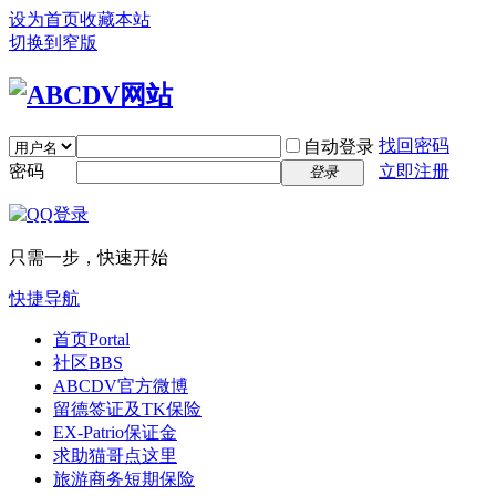
设为首页
收藏本站
切换到窄版
找回密码
自动登录
密码
立即注册
登录
只需一步，快速开始
快捷导航
首页
Portal
社区
BBS
ABCDV官方微博
留德签证及TK保险
EX-Patrio保证金
求助猫哥点这里
旅游商务短期保险