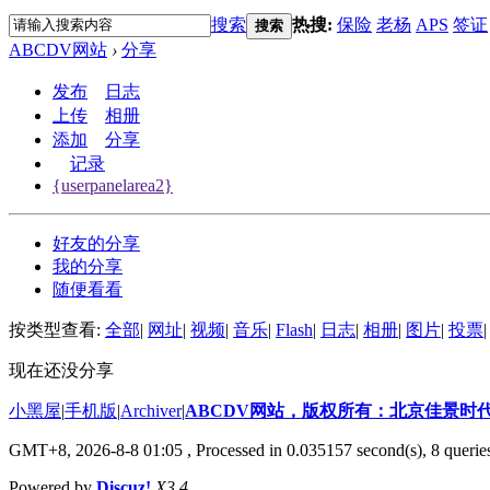
搜索
热搜:
保险
老杨
APS
签证
搜索
ABCDV网站
›
分享
发布
日志
上传
相册
添加
分享
记录
{userpanelarea2}
好友的分享
我的分享
随便看看
按类型查看:
全部
|
网址
|
视频
|
音乐
|
Flash
|
日志
|
相册
|
图片
|
投票
|
现在还没分享
小黑屋
|
手机版
|
Archiver
|
ABCDV网站，版权所有：北京佳景时
GMT+8, 2026-8-8 01:05
, Processed in 0.035157 second(s), 8 querie
Powered by
Discuz!
X3.4