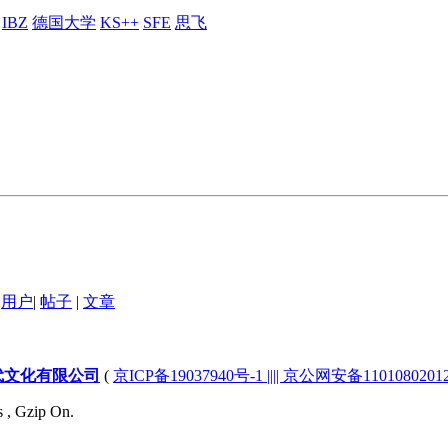
IBZ
德国大学
KS++
SFE
思飞
用户
|
帖子
|
文章
代文化有限公司
(
京ICP备19037940号-1 |||| 京公网安备1101080201232
s , Gzip On.