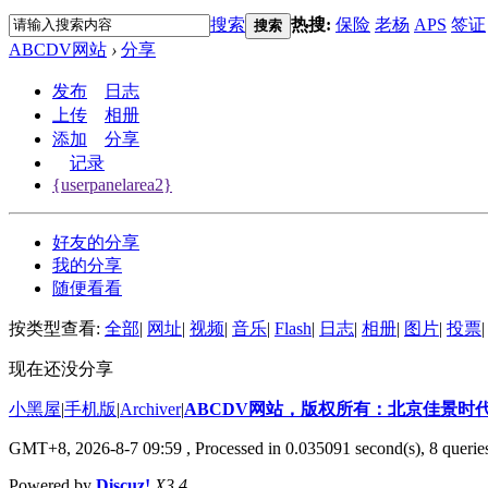
搜索
热搜:
保险
老杨
APS
签证
搜索
ABCDV网站
›
分享
发布
日志
上传
相册
添加
分享
记录
{userpanelarea2}
好友的分享
我的分享
随便看看
按类型查看:
全部
|
网址
|
视频
|
音乐
|
Flash
|
日志
|
相册
|
图片
|
投票
|
现在还没分享
小黑屋
|
手机版
|
Archiver
|
ABCDV网站，版权所有：北京佳景时
GMT+8, 2026-8-7 09:59
, Processed in 0.035091 second(s), 8 querie
Powered by
Discuz!
X3.4