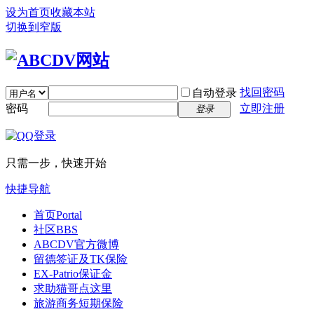
设为首页
收藏本站
切换到窄版
找回密码
自动登录
密码
立即注册
登录
只需一步，快速开始
快捷导航
首页
Portal
社区
BBS
ABCDV官方微博
留德签证及TK保险
EX-Patrio保证金
求助猫哥点这里
旅游商务短期保险