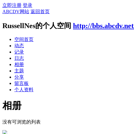
立即注册
登录
ABCDV网站
返回首页
RussellNes的个人空间
http://bbs.abcdv.ne
空间首页
动态
记录
日志
相册
主题
分享
留言板
个人资料
相册
没有可浏览的列表