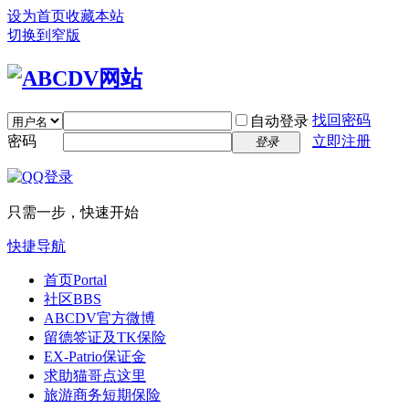
设为首页
收藏本站
切换到窄版
找回密码
自动登录
密码
立即注册
登录
只需一步，快速开始
快捷导航
首页
Portal
社区
BBS
ABCDV官方微博
留德签证及TK保险
EX-Patrio保证金
求助猫哥点这里
旅游商务短期保险