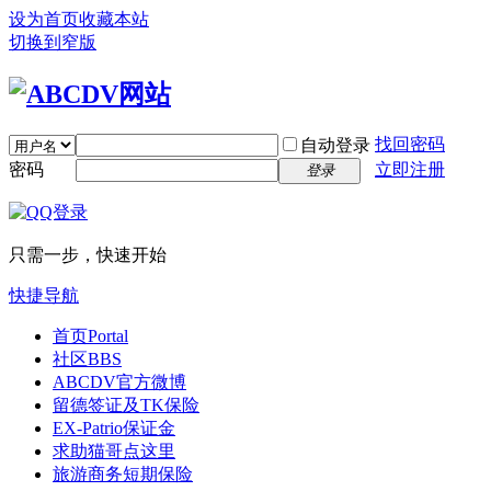
设为首页
收藏本站
切换到窄版
找回密码
自动登录
密码
立即注册
登录
只需一步，快速开始
快捷导航
首页
Portal
社区
BBS
ABCDV官方微博
留德签证及TK保险
EX-Patrio保证金
求助猫哥点这里
旅游商务短期保险