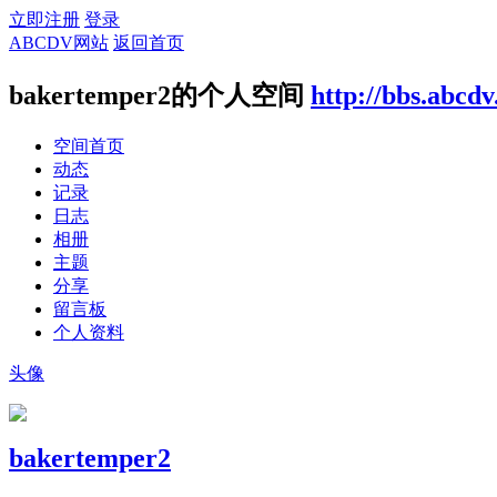
立即注册
登录
ABCDV网站
返回首页
bakertemper2的个人空间
http://bbs.abcd
空间首页
动态
记录
日志
相册
主题
分享
留言板
个人资料
头像
bakertemper2