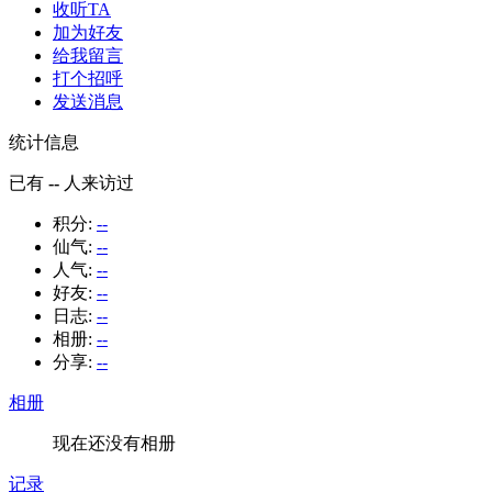
收听TA
加为好友
给我留言
打个招呼
发送消息
统计信息
已有
--
人来访过
积分:
--
仙气:
--
人气:
--
好友:
--
日志:
--
相册:
--
分享:
--
相册
现在还没有相册
记录