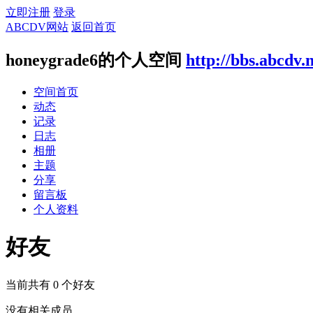
立即注册
登录
ABCDV网站
返回首页
honeygrade6的个人空间
http://bbs.abcdv.
空间首页
动态
记录
日志
相册
主题
分享
留言板
个人资料
好友
当前共有
0
个好友
没有相关成员