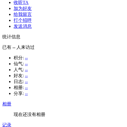
收听TA
加为好友
给我留言
打个招呼
发送消息
统计信息
已有
--
人来访过
积分:
--
仙气:
--
人气:
--
好友:
--
日志:
--
相册:
--
分享:
--
相册
现在还没有相册
记录