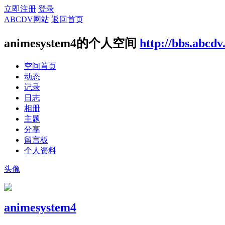
立即注册
登录
ABCDV网站
返回首页
animesystem4的个人空间
http://bbs.abcdv
空间首页
动态
记录
日志
相册
主题
分享
留言板
个人资料
头像
animesystem4