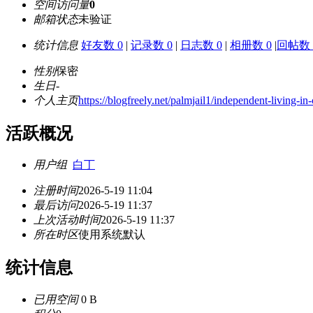
空间访问量
0
邮箱状态
未验证
统计信息
好友数 0
|
记录数 0
|
日志数 0
|
相册数 0
|
回帖数 
性别
保密
生日
-
个人主页
https://blogfreely.net/palmjail1/independent-living-i
活跃概况
用户组
白丁
注册时间
2026-5-19 11:04
最后访问
2026-5-19 11:37
上次活动时间
2026-5-19 11:37
所在时区
使用系统默认
统计信息
已用空间
0 B