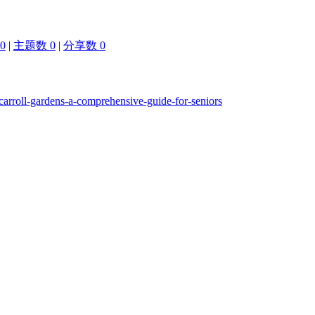
0
|
主题数 0
|
分享数 0
n-carroll-gardens-a-comprehensive-guide-for-seniors