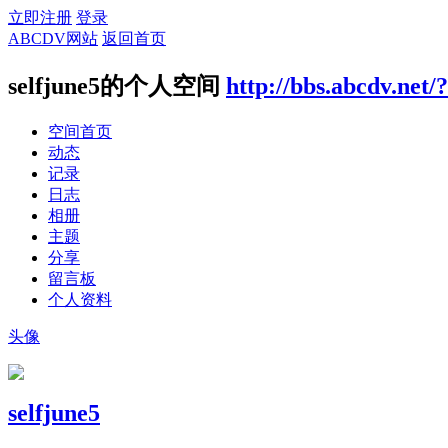
立即注册
登录
ABCDV网站
返回首页
selfjune5的个人空间
http://bbs.abcdv.net/
空间首页
动态
记录
日志
相册
主题
分享
留言板
个人资料
头像
selfjune5