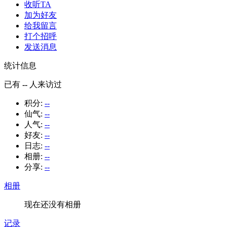
收听TA
加为好友
给我留言
打个招呼
发送消息
统计信息
已有
--
人来访过
积分:
--
仙气:
--
人气:
--
好友:
--
日志:
--
相册:
--
分享:
--
相册
现在还没有相册
记录