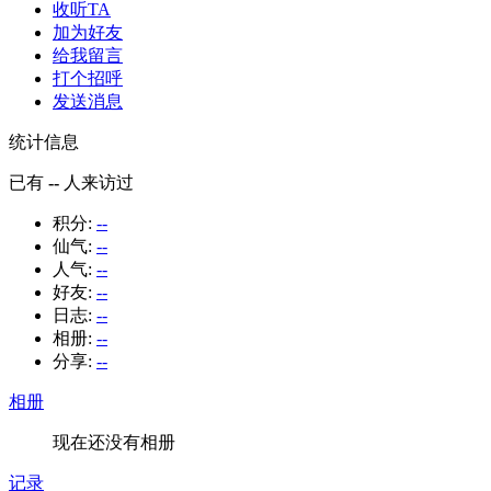
收听TA
加为好友
给我留言
打个招呼
发送消息
统计信息
已有
--
人来访过
积分:
--
仙气:
--
人气:
--
好友:
--
日志:
--
相册:
--
分享:
--
相册
现在还没有相册
记录