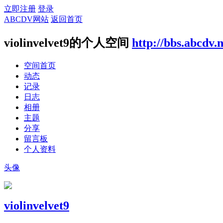
立即注册
登录
ABCDV网站
返回首页
violinvelvet9的个人空间
http://bbs.abcdv.
空间首页
动态
记录
日志
相册
主题
分享
留言板
个人资料
头像
violinvelvet9