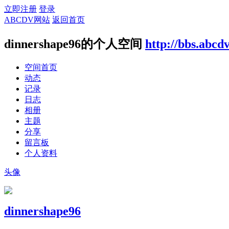
立即注册
登录
ABCDV网站
返回首页
dinnershape96的个人空间
http://bbs.abcd
空间首页
动态
记录
日志
相册
主题
分享
留言板
个人资料
头像
dinnershape96