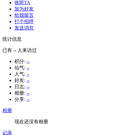
收听TA
加为好友
给我留言
打个招呼
发送消息
统计信息
已有
--
人来访过
积分:
--
仙气:
--
人气:
--
好友:
--
日志:
--
相册:
--
分享:
--
相册
现在还没有相册
记录