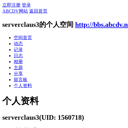
立即注册
登录
ABCDV网站
返回首页
serverclaus3的个人空间
http://bbs.abcdv.
空间首页
动态
记录
日志
相册
主题
分享
留言板
个人资料
个人资料
serverclaus3
(UID: 1560718)