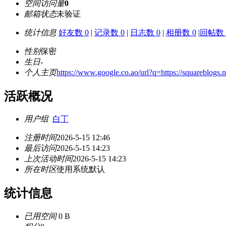
空间访问量
0
邮箱状态
未验证
统计信息
好友数 0
|
记录数 0
|
日志数 0
|
相册数 0
|
回帖数 
性别
保密
生日
-
个人主页
https://www.google.co.ao/url?q=https://squareblogs.n
活跃概况
用户组
白丁
注册时间
2026-5-15 12:46
最后访问
2026-5-15 14:23
上次活动时间
2026-5-15 14:23
所在时区
使用系统默认
统计信息
已用空间
0 B