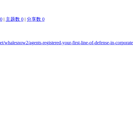
0
|
主题数 0
|
分享数 0
et/whalesnow2/agents-registered-your-first-line-of-defense-in-corporate