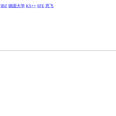
IBZ
德国大学
KS++
SFE
思飞