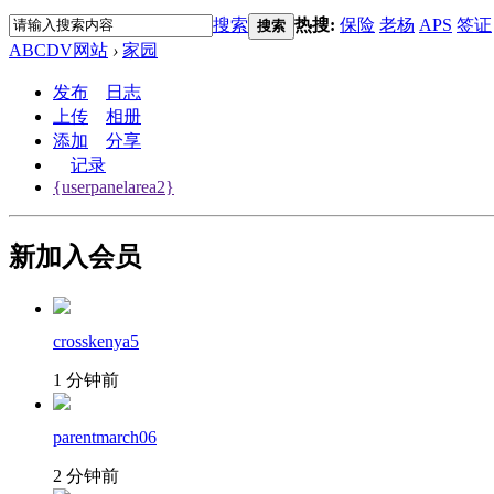
搜索
热搜:
保险
老杨
APS
签证
搜索
ABCDV网站
›
家园
发布
日志
上传
相册
添加
分享
记录
{userpanelarea2}
新加入会员
crosskenya5
1 分钟前
parentmarch06
2 分钟前