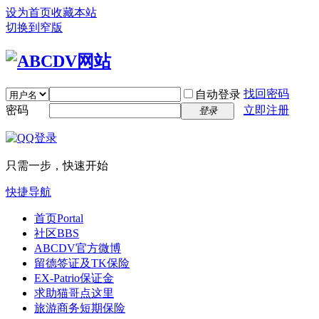
设为首页
收藏本站
切换到窄版
找回密码
自动登录
密码
立即注册
登录
只需一步，快速开始
快捷导航
首页
Portal
社区
BBS
ABCDV官方微博
留德签证及TK保险
EX-Patrio保证金
求助猫哥点这里
旅游商务短期保险