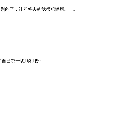
干别的了，让即将去的我很犯憷啊。。。
和自己都一切顺利吧~