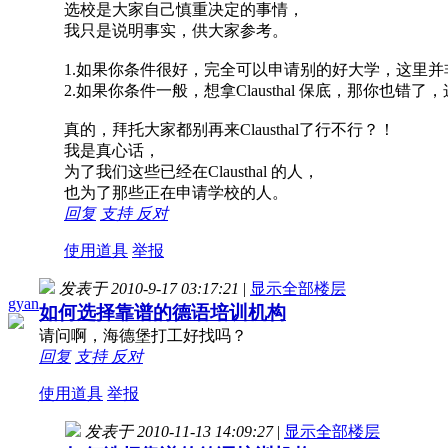
选校是大家自己慎重决定的事情，
我只是说明事实，供大家参考。
1.如果你条件很好，完全可以申请别的好大学，这里并
2.如果你条件一般，想拿Clausthal 保底，那你也错
真的，拜托大家都别再来Clausthal了行不行？！
我是真心话，
为了我们这些已经在Clausthal 的人，
也为了那些正在申请学校的人。
回复
支持
反对
使用道具
举报
发表于 2010-9-17 03:17:21
|
显示全部楼层
gyan
如何选择靠谱的德语培训机构
请问啊，海德堡打工好找吗？
回复
支持
反对
使用道具
举报
发表于 2010-11-13 14:09:27
|
显示全部楼层