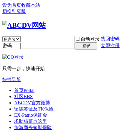
设为首页
收藏本站
切换到窄版
找回密码
自动登录
密码
立即注册
登录
只需一步，快速开始
快捷导航
首页
Portal
社区
BBS
ABCDV官方微博
留德签证及TK保险
EX-Patrio保证金
求助猫哥点这里
旅游商务短期保险