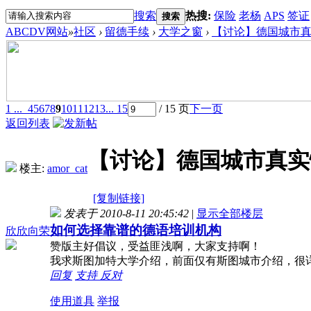
搜索
热搜:
保险
老杨
APS
签证
搜索
ABCDV网站
»
社区
›
留德手续
›
大学之窗
›
【讨论】德国城市
1 ...
4
5
6
7
8
9
10
11
12
13
... 15
/ 15 页
下一页
返回列表
【讨论】德国城市真实
楼主:
amor_cat
[复制链接]
发表于 2010-8-11 20:45:42
|
显示全部楼层
如何选择靠谱的德语培训机构
欣欣向荣
赞版主好倡议，受益匪浅啊，大家支持啊！
我求斯图加特大学介绍，前面仅有斯图城市介绍，很
回复
支持
反对
使用道具
举报