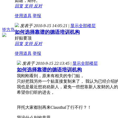
如题，期待。
回复
支持
反对
使用道具
举报
发表于 2010-9-15 14:05:21
|
显示全部楼层
毕方鸟
如何选择靠谱的德语培训机构
好贴要顶
回复
支持
反对
使用道具
举报
发表于 2010-9-15 22:13:45
|
显示全部楼层
如何选择靠谱的德语培训机构
我刚刚看到，原来有相关的专门贴，
只好把我另外一个贴直接复制来了， 我认为已经介绍
我也是最近想劝劝新人，避免一些想靠新人发财的人的
希望你们听的进去，
拜托大家都别再来Clausthal了行不行？！
我没什么别的意思，