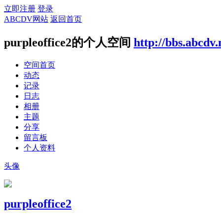
立即注册
登录
ABCDV网站
返回首页
purpleoffice2的个人空间
http://bbs.abcdv
空间首页
动态
记录
日志
相册
主题
分享
留言板
个人资料
头像
purpleoffice2