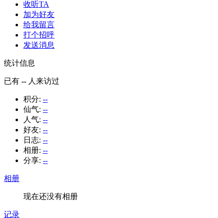
收听TA
加为好友
给我留言
打个招呼
发送消息
统计信息
已有
--
人来访过
积分:
--
仙气:
--
人气:
--
好友:
--
日志:
--
相册:
--
分享:
--
相册
现在还没有相册
记录