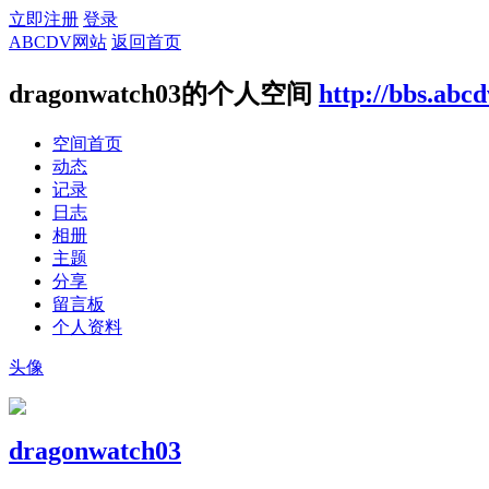
立即注册
登录
ABCDV网站
返回首页
dragonwatch03的个人空间
http://bbs.abc
空间首页
动态
记录
日志
相册
主题
分享
留言板
个人资料
头像
dragonwatch03