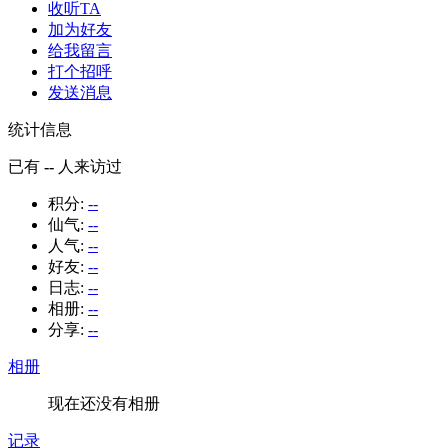
收听TA
加为好友
给我留言
打个招呼
发送消息
统计信息
已有
--
人来访过
积分:
--
仙气:
--
人气:
--
好友:
--
日志:
--
相册:
--
分享:
--
相册
现在还没有相册
记录